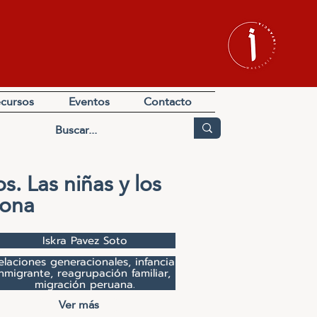
cursos
Eventos
Contacto
s. Las niñas y los
lona
Iskra Pavez Soto
elaciones generacionales, infancia 
nmigrante, reagrupación familiar, 
migración peruana.
Ver más