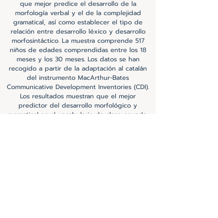
que mejor predice el desarrollo de la
morfología verbal y el de la complejidad
gramatical, así como establecer el tipo de
relación entre desarrollo léxico y desarrollo
morfosintáctico. La muestra comprende 517
niños de edades comprendidas entre los 18
meses y los 30 meses. Los datos se han
recogido a partir de la adaptación al catalán
del instrumento MacArthur-Bates
Communicative Development Inventories (CDI).
Los resultados muestran que el mejor
predictor del desarrollo morfológico y
gramatical es el vocabulario de clase cerrada,
conjuntamente con el vocabulario general. Por
otra parte, se observa una relación
predominantemente lineal entre el desarrollo
del léxico y el desarrollo morfosintáctico.
Ver más
Regresar